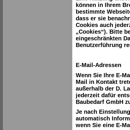
können in Ihrem Br
bestimmte Webseite
dass er sie benachr
Cookies auch jederz
„Cookies“). Bitte b
eingeschränkten Da
Benutzerführung r
E-Mail-Adressen
Wenn Sie Ihre E-Ma
Mail in Kontakt tre
außerhalb der D. L
jederzeit dafür ent
Baubedarf GmbH zu
Je nach Einstellun
automatisch Inform
wenn Sie eine E-Ma