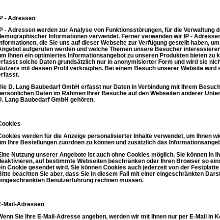
IP - Adressen
IP - Adressen werden zur Analyse von Funktionsstörungen, für die Verwaltung 
demographischer Informationen verwendet. Ferner verwenden wir IP - Adresse
Informationen, die Sie uns auf dieser Webseite zur Verfügung gestellt haben, u
Angebot aufgerufen werden und welche Themen unsere Besucher interessieren.
um Ihnen ein optimiertes Informationsangebot zu unseren Produkten bieten zu
erfasst solche Daten grundsätzlich nur in anonymisierter Form und wird sie nich
Nutzers mit dessen Profil verknüpfen. Bei einem Besuch unserer Website wir
erfasst.
Die D. Lang Baubedarf GmbH erfasst nur Daten in Verbindung mit Ihrem Besuch
persönlichen Daten im Rahmen Ihrer Besuche auf den Webseiten anderer Untern
D. Lang Baubedarf GmbH gehören.
Cookies
Cookies werden für die Anzeige personalisierter Inhalte verwendet, um Ihnen w
um Ihre Bestellungen zuordnen zu können und zusätzlich das Informationsange
Eine Nutzung unserer Angebote ist auch ohne Cookies möglich. Sie können in 
deaktivieren, auf bestimmte Webseiten beschränken oder Ihren Browser so einst
ein Cookie gesendet wird. Sie können Cookies auch jederzeit von der Festplatte
Bitte beachten Sie aber, dass Sie in diesem Fall mit einer eingeschränkten Darst
eingeschränkten Benutzerführung rechnen müssen.
E-Mail-Adressen
Wenn Sie Ihre E-Mail-Adresse angeben, werden wir mit Ihnen nur per E-Mail in Ko