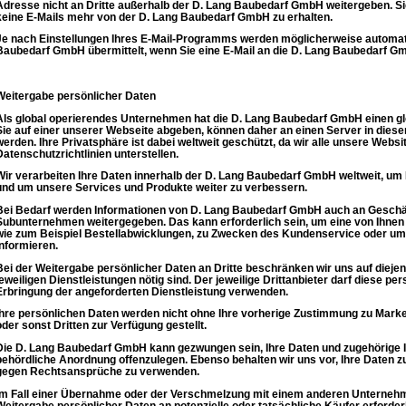
Adresse nicht an Dritte außerhalb der D. Lang Baubedarf GmbH weitergeben. Sie
keine E-Mails mehr von der D. Lang Baubedarf GmbH zu erhalten.
Je nach Einstellungen Ihres E-Mail-Programms werden möglicherweise automati
Baubedarf GmbH übermittelt, wenn Sie eine E-Mail an die D. Lang Baubedarf G
Weitergabe persönlicher Daten
Als global operierendes Unternehmen hat die D. Lang Baubedarf GmbH einen globa
Sie auf einer unserer Webseite abgeben, können daher an einen Server in diese
werden. Ihre Privatsphäre ist dabei weltweit geschützt, da wir alle unsere Webs
Datenschutzrichtlinien unterstellen.
Wir verarbeiten Ihre Daten innerhalb der D. Lang Baubedarf GmbH weltweit, um 
und um unsere Services und Produkte weiter zu verbessern.
Bei Bedarf werden Informationen von D. Lang Baubedarf GmbH auch an Geschäfts
Subunternehmen weitergegeben. Das kann erforderlich sein, um eine von Ihnen 
wie zum Beispiel Bestellabwicklungen, zu Zwecken des Kundenservice oder um 
informieren.
Bei der Weitergabe persönlicher Daten an Dritte beschränken wir uns auf diejen
jeweiligen Dienstleistungen nötig sind. Der jeweilige Drittanbieter darf diese pe
Erbringung der angeforderten Dienstleistung verwenden.
Ihre persönlichen Daten werden nicht ohne Ihre vorherige Zustimmung zu Mark
oder sonst Dritten zur Verfügung gestellt.
Die D. Lang Baubedarf GmbH kann gezwungen sein, Ihre Daten und zugehörige In
behördliche Anordnung offenzulegen. Ebenso behalten wir uns vor, Ihre Daten 
gegen Rechtsansprüche zu verwenden.
Im Fall einer Übernahme oder der Verschmelzung mit einem anderen Unternehm
Weitergabe persönlicher Daten an potenzielle oder tatsächliche Käufer erforde