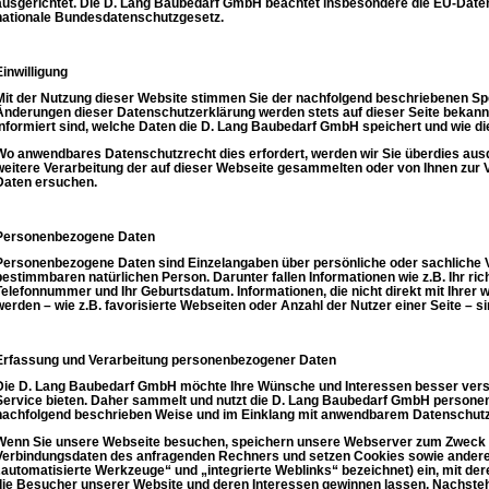
ausgerichtet. Die D. Lang Baubedarf GmbH beachtet insbesondere die EU-Dat
nationale Bundesdatenschutzgesetz.
Einwilligung
Mit der Nutzung dieser Website stimmen Sie der nachfolgend beschriebenen Sp
Änderungen dieser Datenschutzerklärung werden stets auf dieser Seite bekan
informiert sind, welche Daten die D. Lang Baubedarf GmbH speichert und wie di
Wo anwendbares Datenschutzrecht dies erfordert, werden wir Sie überdies aus
weitere Verarbeitung der auf dieser Webseite gesammelten oder von Ihnen zur
Daten ersuchen.
Personenbezogene Daten
Personenbezogene Daten sind Einzelangaben über persönliche oder sachliche V
bestimmbaren natürlichen Person. Darunter fallen Informationen wie z.B. Ihr rich
Telefonnummer und Ihr Geburtsdatum. Informationen, die nicht direkt mit Ihrer w
werden – wie z.B. favorisierte Webseiten oder Anzahl der Nutzer einer Seite –
Erfassung und Verarbeitung personenbezogener Daten
Die D. Lang Baubedarf GmbH möchte Ihre Wünsche und Interessen besser vers
Service bieten. Daher sammelt und nutzt die D. Lang Baubedarf GmbH personen
nachfolgend beschrieben Weise und im Einklang mit anwendbarem Datenschutz
Wenn Sie unsere Webseite besuchen, speichern unsere Webserver zum Zweck 
Verbindungsdaten des anfragenden Rechners und setzen Cookies sowie andere 
„automatisierte Werkzeuge“ und „integrierte Weblinks“ bezeichnet) ein, mit der
die Besucher unserer Website und deren Interessen gewinnen lassen. Nachsteh