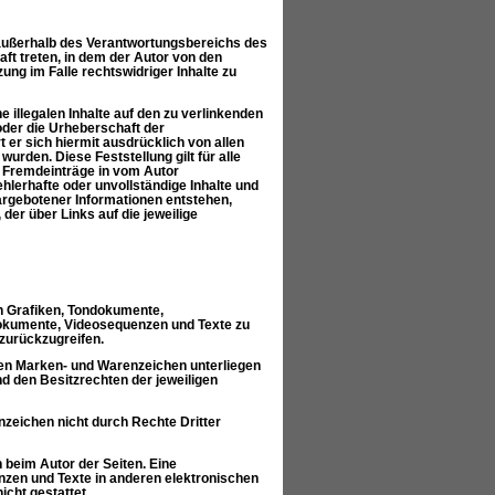
e außerhalb des Verantwortungsbereichs des
aft treten, in dem der Autor von den
ung im Falle rechtswidriger Inhalte zu
 illegalen Inhalte auf den zu verlinkenden
 oder die Urheberschaft der
t er sich hiermit ausdrücklich von allen
wurden. Diese Feststellung gilt für alle
r Fremdeinträge in vom Autor
ehlerhafte oder unvollständige Inhalte und
argebotener Informationen entstehen,
 der über Links auf die jeweilige
en Grafiken, Tondokumente,
dokumente, Videosequenzen und Texte zu
zurückzugreifen.
zten Marken- und Warenzeichen unterliegen
 den Besitzrechten der jeweiligen
nzeichen nicht durch Rechte Dritter
n beim Autor der Seiten. Eine
nzen und Texte in anderen elektronischen
cht gestattet.