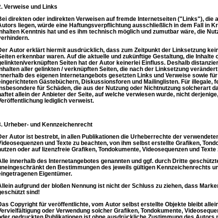
2. Verweise und Links
Bei direkten oder indirekten Verweisen auf fremde Internetseiten ("Links"), di
Autors liegen, würde eine Haftungsverpflichtung ausschließlich in dem Fall in Kr
Inhalten Kenntnis hat und es ihm technisch möglich und zumutbar wäre, die Nutz
verhindern.
Der Autor erklärt hiermit ausdrücklich, dass zum Zeitpunkt der Linksetzung keine
Seiten erkennbar waren. Auf die aktuelle und zukünftige Gestaltung, die Inhalte
gelinkten/verknüpften Seiten hat der Autor keinerlei Einfluss. Deshalb distanzier
Inhalten aller gelinkten / verknüpften Seiten, die nach der Linksetzung verändert 
innerhalb des eigenen Internetangebots gesetzten Links und Verweise sowie fü
eingerichteten Gästebüchern, Diskussionsforen und Mailinglisten. Für illegale, f
insbesondere für Schäden, die aus der Nutzung oder Nichtnutzung solcherart d
haftet allein der Anbieter der Seite, auf welche verwiesen wurde, nicht derjenige,
Veröffentlichung lediglich verweist.
3. Urheber- und Kennzeichenrecht
Der Autor ist bestrebt, in allen Publikationen die Urheberrechte der verwendet
Videosequenzen und Texte zu beachten, von ihm selbst erstellte Grafiken, Ton
nutzen oder auf lizenzfreie Grafiken, Tondokumente, Videosequenzen und Texte 
Alle innerhalb des Internetangebotes genannten und ggf. durch Dritte geschüt
uneingeschränkt den Bestimmungen des jeweils gültigen Kennzeichenrechts und
eingetragenen Eigentümer.
Allein aufgrund der bloßen Nennung ist nicht der Schluss zu ziehen, dass Marke
geschützt sind!
Das Copyright für veröffentlichte, vom Autor selbst erstellte Objekte bleibt allei
Vervielfältigung oder Verwendung solcher Grafiken, Tondokumente, Videoseque
oder gedruckten Publikationen ist ohne ausdrückliche Zustimmung des Autors ni