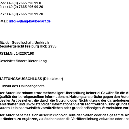
Fon: +49 (0) 7665 / 96 99 0
Fax: +49 (0) 7665 / 96 99 20
Fax: +49 (0) 7665 / 96 99 20
eMail:
info
(
@
)
lang-baubedarf.de
Sitz der Gesellschaft: Umkirch
Registergericht Freiburg HRB 2955
UST.Id.Nr: 142207198
Geschäftsführer: Dieter Lang
HAFTUNGSAUSSCHLUSS (Disclaimer)
1. Inhalt des Onlineangebots
Der Autor übernimmt trotz mehrmaliger Überprüfung keinerlei Gewähr für die Aktu
Qualität der bereitgestellten Informationen. Haftungsansprüche gegen den Autor
ideeller Art beziehen, die durch die Nutzung oder Nichtnutzung der dargebotene
fehlerhafter und unvollständiger Informationen verursacht wurden, sind grunds
Autors kein nachweislich vorsätzliches oder grob fahrlässiges Verschulden vorl
Der Autor behält es sich ausdrücklich vor, Teile der Seiten oder das gesamte
verändern, zu ergänzen, zu löschen oder die Veröffentlichung zeitweise oder endg