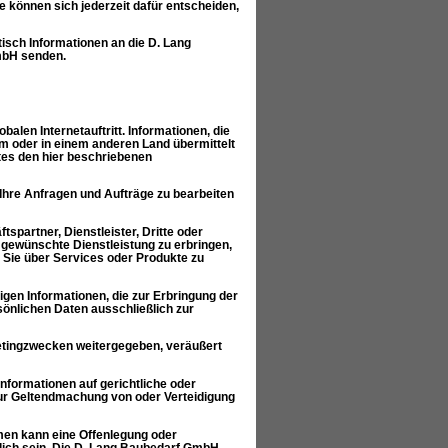
 können sich jederzeit dafür entscheiden,
sch Informationen an die D. Lang
mbH senden.
len Internetauftritt. Informationen, die
m oder in einem anderen Land übermittelt
ites den hier beschriebenen
Ihre Anfragen und Aufträge zu bearbeiten
partner, Dienstleister, Dritte oder
gewünschte Dienstleistung zu erbringen,
Sie über Services oder Produkte zu
igen Informationen, die zur Erbringung der
rsönlichen Daten ausschließlich zur
etingzwecken weitergegeben, veräußert
formationen auf gerichtliche oder
zur Geltendmachung von oder Verteidigung
en kann eine Offenlegung oder
rlich sein. Die D. Lang Baubedarf GmbH