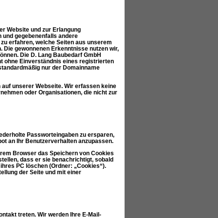
der Website und zur Erlangung
n und gegebenenfalls andere
m zu erfahren, welche Seiten aus unserem
 Die gewonnenen Erkenntnisse nutzen wir,
 können. Die D. Lang Baubedarf GmbH
t ohne Einverständnis eines registrierten
d standardmäßig nur der Domainname
 auf unserer Webseite. Wir erfassen keine
ehmen oder Organisationen, die nicht zur
iederholte Passworteingaben zu ersparen,
bot an Ihr Benutzerverhalten anzupassen.
Ihrem Browser das Speichern von Cookies
ellen, dass er sie benachrichtigt, sobald
 ihres PC löschen (Ordner: „Cookies“).
ellung der Seite und mit einer
ntakt treten. Wir werden Ihre E-Mail-