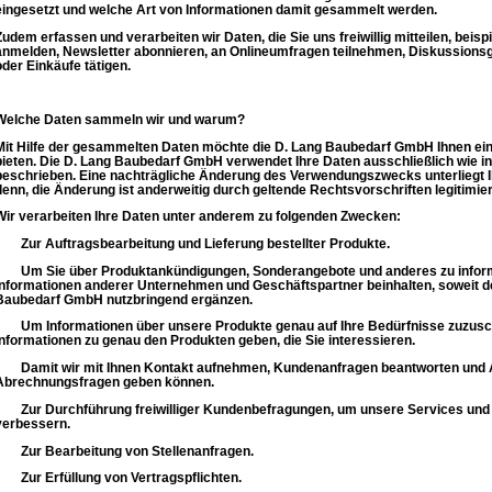
eingesetzt und welche Art von Informationen damit gesammelt werden.
Zudem erfassen und verarbeiten wir Daten, die Sie uns freiwillig mitteilen, beis
anmelden, Newsletter abonnieren, an Onlineumfragen teilnehmen, Diskussionsg
oder Einkäufe tätigen.
Welche Daten sammeln wir und warum?
Mit Hilfe der gesammelten Daten möchte die D. Lang Baubedarf GmbH Ihnen ein
bieten. Die D. Lang Baubedarf GmbH verwendet Ihre Daten ausschließlich wie in
beschrieben. Eine nachträgliche Änderung des Verwendungszwecks unterliegt I
denn, die Änderung ist anderweitig durch geltende Rechtsvorschriften legitimier
Wir verarbeiten Ihre Daten unter anderem zu folgenden Zwecken:
Zur Auftragsbearbeitung und Lieferung bestellter Produkte.
Um Sie über Produktankündigungen, Sonderangebote und anderes zu inform
Informationen anderer Unternehmen und Geschäftspartner beinhalten, soweit d
Baubedarf GmbH nutzbringend ergänzen.
Um Informationen über unsere Produkte genau auf Ihre Bedürfnisse zuzusc
Informationen zu genau den Produkten geben, die Sie interessieren.
Damit wir mit Ihnen Kontakt aufnehmen, Kundenanfragen beantworten und 
Abrechnungsfragen geben können.
Zur Durchführung freiwilliger Kundenbefragungen, um unsere Services und P
verbessern.
Zur Bearbeitung von Stellenanfragen.
Zur Erfüllung von Vertragspflichten.