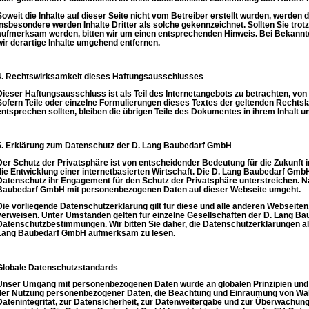
Soweit die Inhalte auf dieser Seite nicht vom Betreiber erstellt wurden, werden 
Insbesondere werden Inhalte Dritter als solche gekennzeichnet. Sollten Sie tro
aufmerksam werden, bitten wir um einen entsprechenden Hinweis. Bei Bekann
wir derartige Inhalte umgehend entfernen.
4. Rechtswirksamkeit dieses Haftungsausschlusses
Dieser Haftungsausschluss ist als Teil des Internetangebots zu betrachten, vo
Sofern Teile oder einzelne Formulierungen dieses Textes der geltenden Rechtslag
entsprechen sollten, bleiben die übrigen Teile des Dokumentes in ihrem Inhalt un
5. Erklärung zum Datenschutz der D. Lang Baubedarf GmbH
Der Schutz der Privatsphäre ist von entscheidender Bedeutung für die Zukunft 
die Entwicklung einer internetbasierten Wirtschaft. Die D. Lang Baubedarf Gm
Datenschutz ihr Engagement für den Schutz der Privatsphäre unterstreichen. Na
Baubedarf GmbH mit personenbezogenen Daten auf dieser Webseite umgeht.
Die vorliegende Datenschutzerklärung gilt für diese und alle anderen Webseiten
verweisen. Unter Umständen gelten für einzelne Gesellschaften der D. Lang 
Datenschutzbestimmungen. Wir bitten Sie daher, die Datenschutzerklärungen al
Lang Baubedarf GmbH aufmerksam zu lesen.
Globale Datenschutzstandards
Unser Umgang mit personenbezogenen Daten wurde an globalen Prinzipien und S
der Nutzung personenbezogener Daten, die Beachtung und Einräumung von Wah
Datenintegrität, zur Datensicherheit, zur Datenweitergabe und zur Überwachun