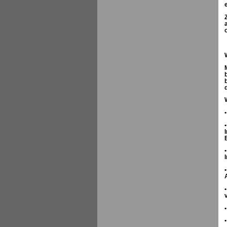
•
•
•
•
•
•
•