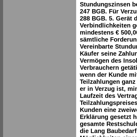
Stundungszinsen be
247 BGB. Für Verzug
288 BGB. 5. Gerät 
Verbindlichkeiten
mindestens € 500,0
sämtliche Forderun
Vereinbarte Stundu
Käufer seine Zahlun
Vermögen des Insolv
Verbrauchern getätig
wenn der Kunde mi
Teilzahlungen ganz 
er in Verzug ist, m
Laufzeit des Vertr
Teilzahlungspreis
Kunden eine zweiwö
Erklärung gesetzt h
gesamte Restschuld 
die Lang Baubedar