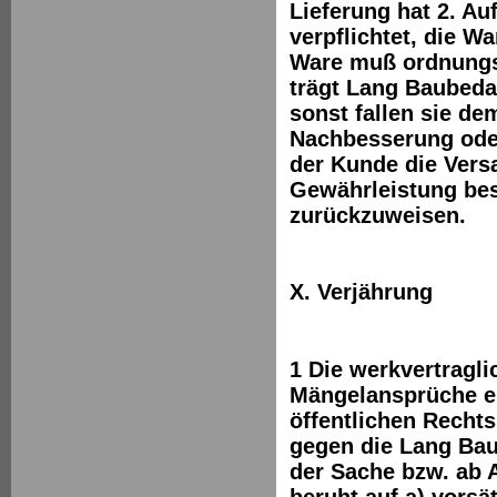
Lieferung hat 2. A
verpflichtet, die 
Ware muß ordnungsg
trägt Lang Baubeda
sonst fallen sie d
Nachbesserung oder
der Kunde die Versa
Gewährleistung bes
zurückzuweisen.
X. Verjährung
1 Die werkvertragl
Mängelansprüche ei
öffentlichen Recht
gegen die Lang Bau
der Sache bzw. ab 
beruht auf a) vorsä