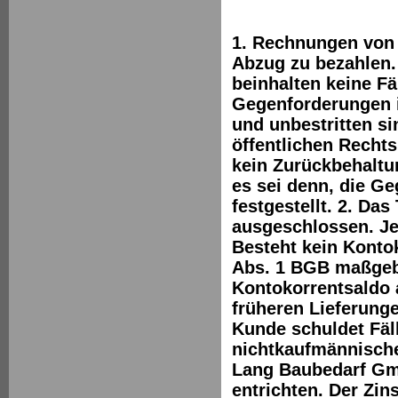
1. Rechnungen von 
Abzug zu bezahlen.
beinhalten keine Fä
Gegenforderungen is
und unbestritten si
öffentlichen Recht
kein Zurückbehaltu
es sei denn, die Ge
festgestellt. 2. D
ausgeschlossen. Je
Besteht kein Kontok
Abs. 1 BGB maßgebl
Kontokorrentsaldo 
früheren Lieferung
Kunde schuldet Fäl
nichtkaufmännische
Lang Baubedarf Gm
entrichten. Der Zins