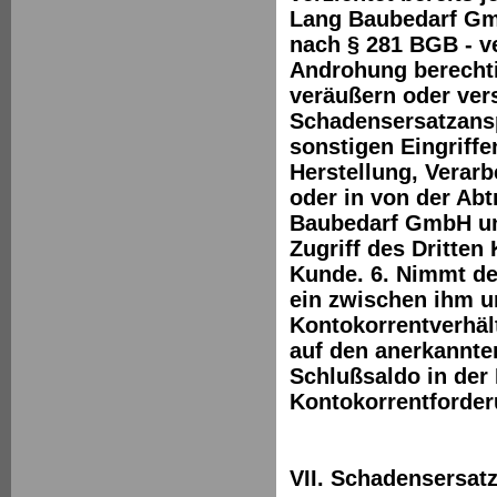
Lang Baubedarf Gmb
nach § 281 BGB - v
Androhung berechti
veräußern oder vers
Schadensersatzansp
sonstigen Eingriffe
Herstellung, Verar
oder in von der Ab
Baubedarf GmbH unv
Zugriff des Dritten
Kunde. 6. Nimmt de
ein zwischen ihm 
Kontokorrentverhält
auf den anerkannte
Schlußsaldo in der 
Kontokorrentforde
VII. Schadensersat