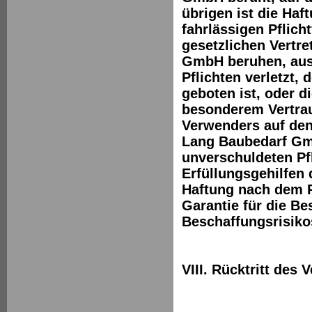
übrigen ist die Haf
fahrlässigen Pflich
gesetzlichen Vertre
GmbH beruhen, ausg
Pflichten verletzt,
geboten ist, oder 
besonderem Vertrau
Verwenders auf den
Lang Baubedarf Gmb
unverschuldeten Pfl
Erfüllungsgehilfen
Haftung nach dem 
Garantie für die Be
Beschaffungsrisiko
VIII. Rücktritt des 