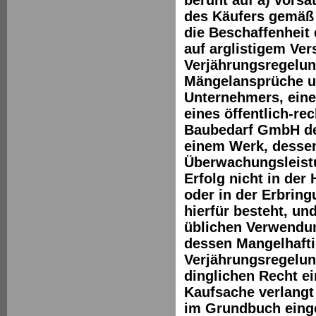
des Käufers gemäß 
die Beschaffenheit
auf arglistigem Ve
Verjährungsregelung
Mängelansprüche u
Unternehmers, einer
eines öffentlich-r
Baubedarf GmbH der
einem Werk, dessen
Überwachungsleistu
Erfolg nicht in der
oder in der Erbrin
hierfür besteht, un
üblichen Verwendun
dessen Mangelhaftig
Verjährungsregelun
dinglichen Recht e
Kaufsache verlangt
im Grundbuch einge