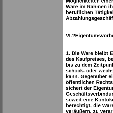
Möglichkeiten einer
Ware im Rahmen ihr
beruflichen Tätigke
Abzahlungsgeschäfte
VI.?Eigentumsvorb
1. Die Ware bleibt
des Kaufpreises, 
bis zu dem Zeitpun
schock- oder wech
kann. Gegenüber ei
öffentlichen Recht
sichert der Eigent
Geschäftsverbindun
soweit eine Kontoko
berechtigt, die Wa
veräußern, zu verar