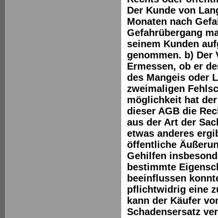
Der Kunde von Lang
Monaten nach Gefah
Gefahrübergang man
seinem Kunden aufg
genommen. b) Der 
Ermessen, ob er de
des Mangeis oder L
zweimaligen Fehlsc
möglichkeit hat de
dieser AGB die Rec
aus der Art der Sa
etwas anderes ergib
öffentliche Äußerun
Gehilfen insbesond
bestimmte Eigensch
beeinflussen konnt
pflichtwidrig eine 
kann der Käufer vo
Schadensersatz ver