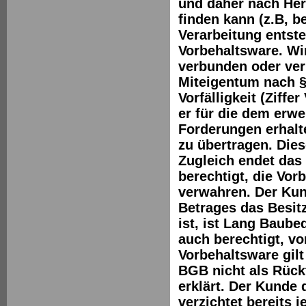
und daher nach Her
finden kann (z.B, b
Verarbeitung entste
Vorbehaltsware. Wi
verbunden oder ve
Miteigentum nach §
Vorfälligkeit (Ziffer
er für die dem erw
Forderungen erhal
zu übertragen. Dies
Zugleich endet das
berechtigt, die Vo
verwahren. Der Kun
Betrages das Besit
ist, ist Lang Baub
auch berechtigt, v
Vorbehaltsware gilt
BGB nicht als Rückt
erklärt. Der Kunde 
verzichtet bereits 