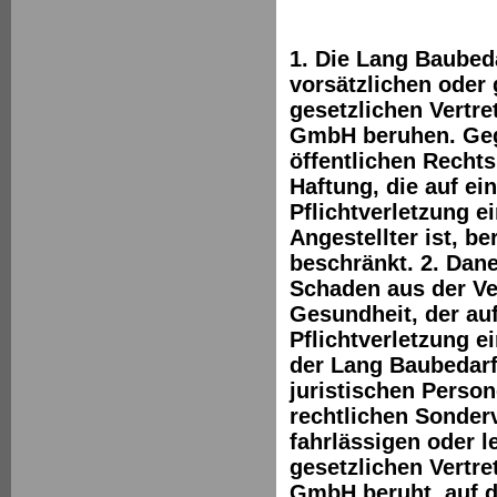
1. Die Lang Baubeda
vorsätzlichen oder 
gesetzlichen Vertre
GmbH beruhen. Geg
öffentlichen Rechts
Haftung, die auf ei
Pflichtverletzung ei
Angestellter ist, b
beschränkt. 2. Dan
Schaden aus der Ve
Gesundheit, der auf
Pflichtverletzung e
der Lang Baubedar
juristischen Person
rechtlichen Sonderv
fahrlässigen oder l
gesetzlichen Vertre
GmbH beruht, auf d